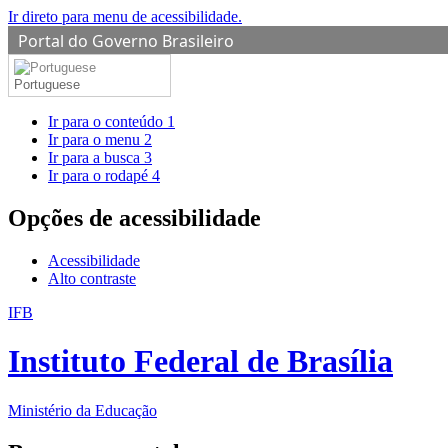
Ir direto para menu de acessibilidade.
Portal do Governo Brasileiro
Portuguese
Ir para o conteúdo
1
Ir para o menu
2
Ir para a busca
3
Ir para o rodapé
4
Opções de acessibilidade
Acessibilidade
Alto contraste
IFB
Instituto Federal de Brasília
Ministério da Educação