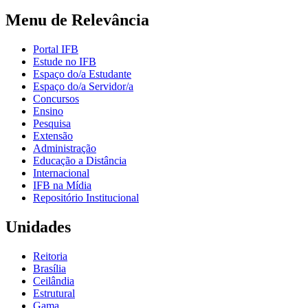
Menu de Relevância
Portal IFB
Estude no IFB
Espaço do/a Estudante
Espaço do/a Servidor/a
Concursos
Ensino
Pesquisa
Extensão
Administração
Educação a Distância
Internacional
IFB na Mídia
Repositório Institucional
Unidades
Reitoria
Brasília
Ceilândia
Estrutural
Gama