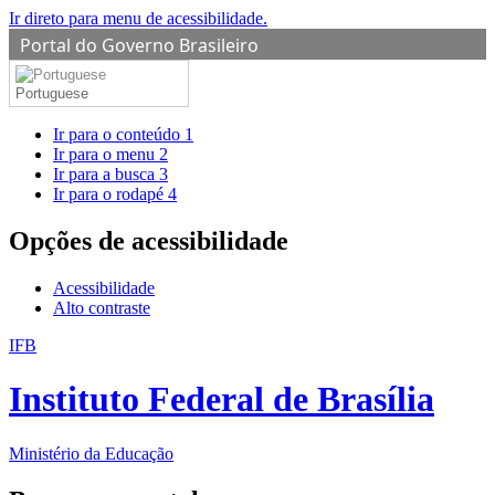
Ir direto para menu de acessibilidade.
Portal do Governo Brasileiro
Portuguese
Ir para o conteúdo
1
Ir para o menu
2
Ir para a busca
3
Ir para o rodapé
4
Opções de acessibilidade
Acessibilidade
Alto contraste
IFB
Instituto Federal de Brasília
Ministério da Educação