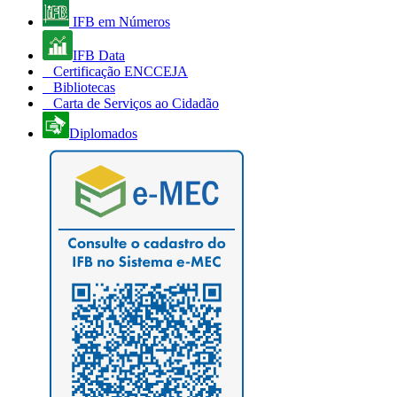
IFB em Números
IFB Data
Certificação ENCCEJA
Bibliotecas
Carta de Serviços ao Cidadão
Diplomados