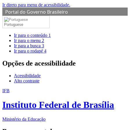
Ir direto para menu de acessibilidade.
Portal do Governo Brasileiro
Portuguese
Ir para o conteúdo
1
Ir para o menu
2
Ir para a busca
3
Ir para o rodapé
4
Opções de acessibilidade
Acessibilidade
Alto contraste
IFB
Instituto Federal de Brasília
Ministério da Educação