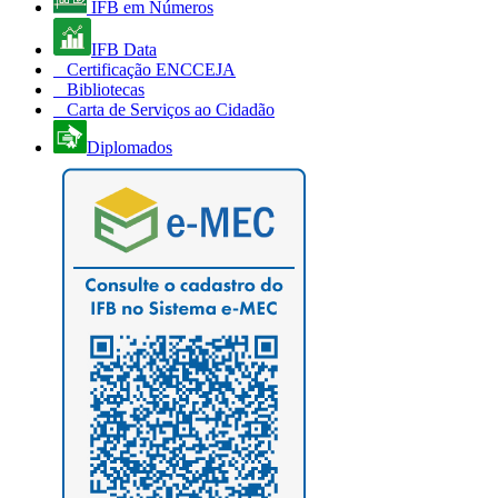
IFB em Números
IFB Data
Certificação ENCCEJA
Bibliotecas
Carta de Serviços ao Cidadão
Diplomados