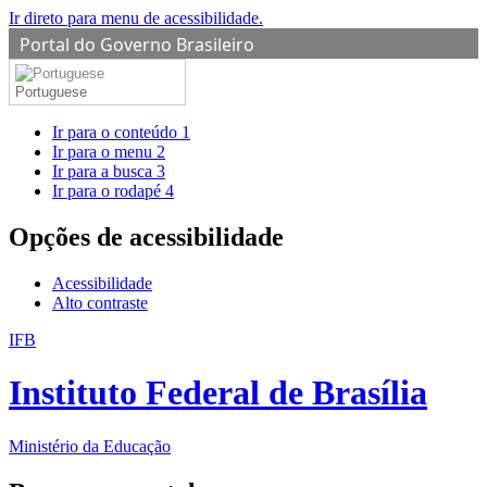
Ir direto para menu de acessibilidade.
Portal do Governo Brasileiro
Portuguese
Ir para o conteúdo
1
Ir para o menu
2
Ir para a busca
3
Ir para o rodapé
4
Opções de acessibilidade
Acessibilidade
Alto contraste
IFB
Instituto Federal de Brasília
Ministério da Educação