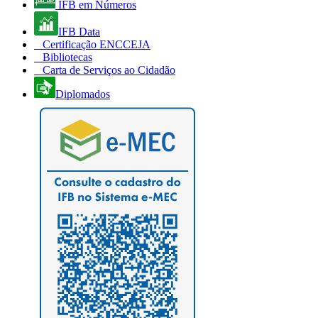
IFB em Números
IFB Data
Certificação ENCCEJA
Bibliotecas
Carta de Serviços ao Cidadão
Diplomados