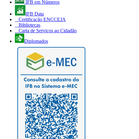
IFB em Números
IFB Data
Certificação ENCCEJA
Bibliotecas
Carta de Serviços ao Cidadão
Diplomados