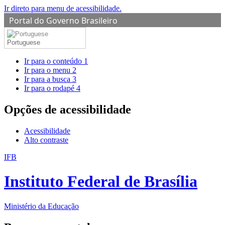
Ir direto para menu de acessibilidade.
Portal do Governo Brasileiro
Portuguese
Ir para o conteúdo
1
Ir para o menu
2
Ir para a busca
3
Ir para o rodapé
4
Opções de acessibilidade
Acessibilidade
Alto contraste
IFB
Instituto Federal de Brasília
Ministério da Educação