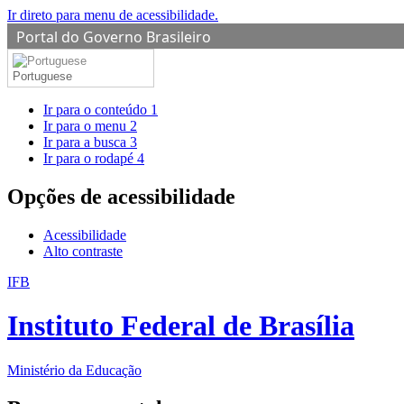
Ir direto para menu de acessibilidade.
Portal do Governo Brasileiro
Portuguese
Ir para o conteúdo
1
Ir para o menu
2
Ir para a busca
3
Ir para o rodapé
4
Opções de acessibilidade
Acessibilidade
Alto contraste
IFB
Instituto Federal de Brasília
Ministério da Educação