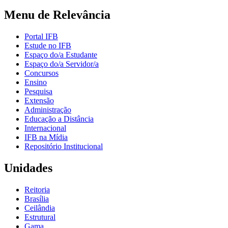
Menu de Relevância
Portal IFB
Estude no IFB
Espaço do/a Estudante
Espaço do/a Servidor/a
Concursos
Ensino
Pesquisa
Extensão
Administração
Educação a Distância
Internacional
IFB na Mídia
Repositório Institucional
Unidades
Reitoria
Brasília
Ceilândia
Estrutural
Gama