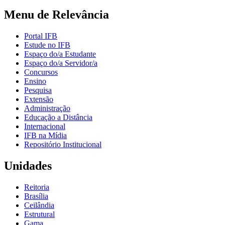
Menu de Relevância
Portal IFB
Estude no IFB
Espaço do/a Estudante
Espaço do/a Servidor/a
Concursos
Ensino
Pesquisa
Extensão
Administração
Educação a Distância
Internacional
IFB na Mídia
Repositório Institucional
Unidades
Reitoria
Brasília
Ceilândia
Estrutural
Gama