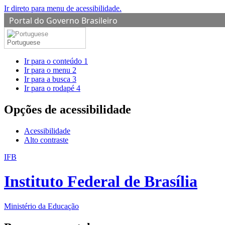
Ir direto para menu de acessibilidade.
Portal do Governo Brasileiro
Portuguese
Ir para o conteúdo
1
Ir para o menu
2
Ir para a busca
3
Ir para o rodapé
4
Opções de acessibilidade
Acessibilidade
Alto contraste
IFB
Instituto Federal de Brasília
Ministério da Educação