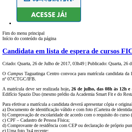
Fim do menu principal
Início do conteúdo da página
Candidata em lista de espera de cursos FI
Criado: Quarta, 26 de Julho de 2017, 03h49
|
Publicado: Quarta, 26 
O
Campus
Taguatinga Centro convoca para matrícula candidata da l
nº 07/CTGC/IFB.
A matrícula deve ser realizada hoje
, 26 de julho, das 08h às 12h e
Edifício Spazio Duo (mesmo prédio da Academia Smart Fit e do Rest
Para efetivar a matrícula a candidata deverá apresentar cópia e origi
a) Documento de identificação válido e com foto (Carteira de identidad
b) Comprovação de escolaridade de acordo com o requisito do curso (D
c) CPF – Cadastro de Pessoa Física;
d) Comprovante de residência com CEP ou declaração de próprio pu
e) Uma foto 3x4 recente;