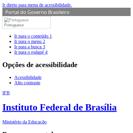
Ir direto para menu de acessibilidade.
Portal do Governo Brasileiro
Portuguese
Ir para o conteúdo
1
Ir para o menu
2
Ir para a busca
3
Ir para o rodapé
4
Opções de acessibilidade
Acessibilidade
Alto contraste
IFB
Instituto Federal de Brasília
Ministério da Educação