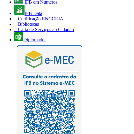
IFB em Números
IFB Data
Certificação ENCCEJA
Bibliotecas
Carta de Serviços ao Cidadão
Diplomados