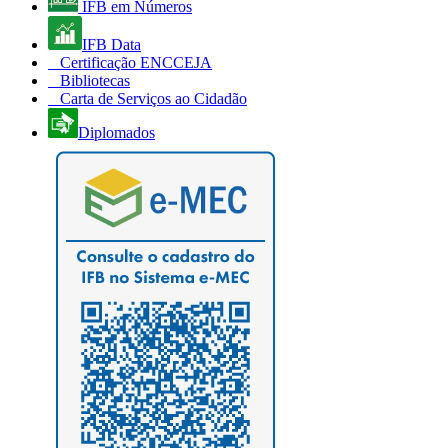
IFB em Números
IFB Data
Certificação ENCCEJA
Bibliotecas
Carta de Serviços ao Cidadão
Diplomados