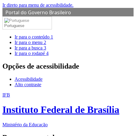
Ir direto para menu de acessibilidade.
Portal do Governo Brasileiro
Portuguese
Ir para o conteúdo
1
Ir para o menu
2
Ir para a busca
3
Ir para o rodapé
4
Opções de acessibilidade
Acessibilidade
Alto contraste
IFB
Instituto Federal de Brasília
Ministério da Educação