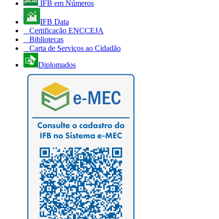
IFB em Números
IFB Data
Certificação ENCCEJA
Bibliotecas
Carta de Serviços ao Cidadão
Diplomados