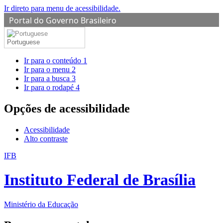
Ir direto para menu de acessibilidade.
Portal do Governo Brasileiro
Portuguese
Ir para o conteúdo
1
Ir para o menu
2
Ir para a busca
3
Ir para o rodapé
4
Opções de acessibilidade
Acessibilidade
Alto contraste
IFB
Instituto Federal de Brasília
Ministério da Educação