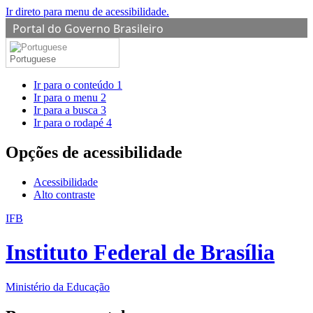
Ir direto para menu de acessibilidade.
Portal do Governo Brasileiro
Portuguese
Ir para o conteúdo
1
Ir para o menu
2
Ir para a busca
3
Ir para o rodapé
4
Opções de acessibilidade
Acessibilidade
Alto contraste
IFB
Instituto Federal de Brasília
Ministério da Educação