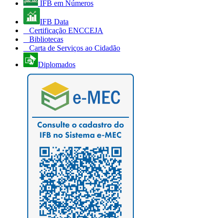
IFB em Números
IFB Data
Certificação ENCCEJA
Bibliotecas
Carta de Serviços ao Cidadão
Diplomados