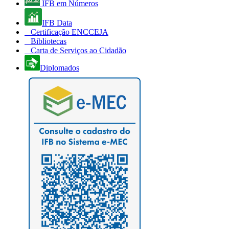
IFB em Números
IFB Data
Certificação ENCCEJA
Bibliotecas
Carta de Serviços ao Cidadão
Diplomados