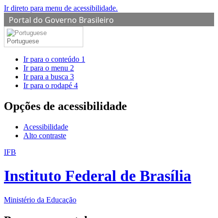
Ir direto para menu de acessibilidade.
Portal do Governo Brasileiro
Portuguese
Ir para o conteúdo
1
Ir para o menu
2
Ir para a busca
3
Ir para o rodapé
4
Opções de acessibilidade
Acessibilidade
Alto contraste
IFB
Instituto Federal de Brasília
Ministério da Educação