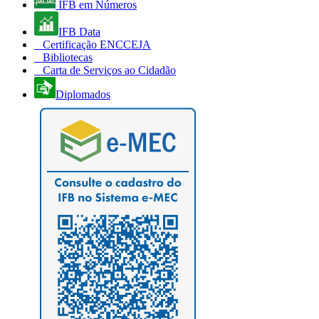
IFB em Números
IFB Data
Certificação ENCCEJA
Bibliotecas
Carta de Serviços ao Cidadão
Diplomados