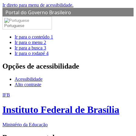
Ir direto para menu de acessibilidade.
Portal do Governo Brasileiro
Portuguese
Ir para o conteúdo
1
Ir para o menu
2
Ir para a busca
3
Ir para o rodapé
4
Opções de acessibilidade
Acessibilidade
Alto contraste
IFB
Instituto Federal de Brasília
Ministério da Educação