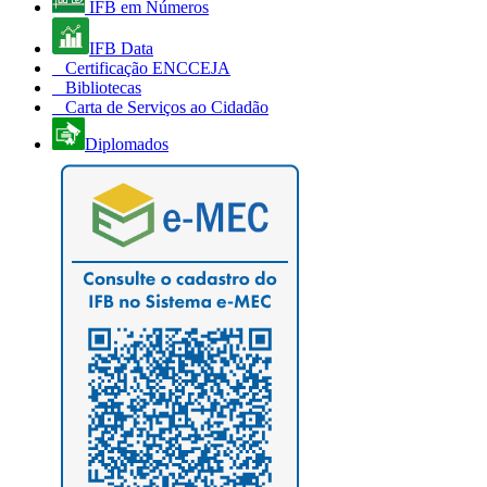
IFB em Números
IFB Data
Certificação ENCCEJA
Bibliotecas
Carta de Serviços ao Cidadão
Diplomados