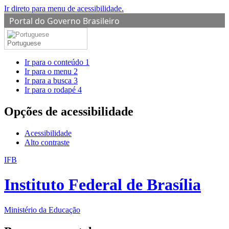
Ir direto para menu de acessibilidade.
Portal do Governo Brasileiro
Portuguese
Ir para o conteúdo
1
Ir para o menu
2
Ir para a busca
3
Ir para o rodapé
4
Opções de acessibilidade
Acessibilidade
Alto contraste
IFB
Instituto Federal de Brasília
Ministério da Educação