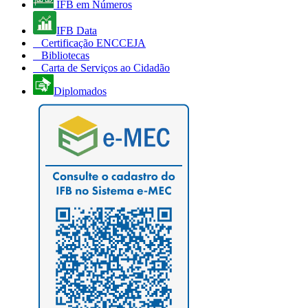
IFB em Números
IFB Data
Certificação ENCCEJA
Bibliotecas
Carta de Serviços ao Cidadão
Diplomados