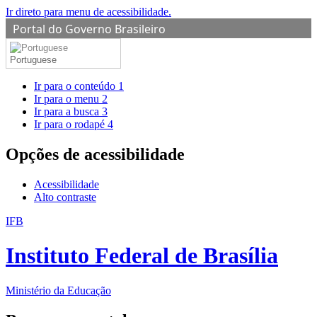
Ir direto para menu de acessibilidade.
Portal do Governo Brasileiro
Portuguese
Ir para o conteúdo
1
Ir para o menu
2
Ir para a busca
3
Ir para o rodapé
4
Opções de acessibilidade
Acessibilidade
Alto contraste
IFB
Instituto Federal de Brasília
Ministério da Educação