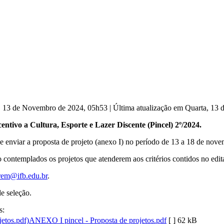
a, 13 de Novembro de 2024, 05h53
|
Última atualização em Quarta, 13
ntivo a Cultura, Esporte e Lazer Discente (Pincel) 2º/2024.
 e enviar a proposta de projeto (anexo I) no período de 13 a 18 de nov
o contemplados os projetos que atenderem aos critérios contidos no edital
rem@ifb.edu.br
.
e seleção.
s:
ANEXO I pincel - Proposta de projetos.pdf
[ ]
62 kB