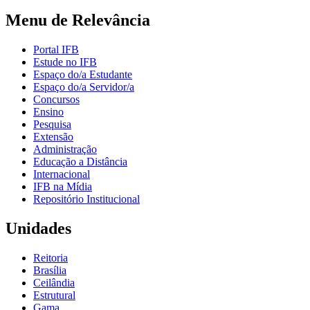
Menu de Relevância
Portal IFB
Estude no IFB
Espaço do/a Estudante
Espaço do/a Servidor/a
Concursos
Ensino
Pesquisa
Extensão
Administração
Educação a Distância
Internacional
IFB na Mídia
Repositório Institucional
Unidades
Reitoria
Brasília
Ceilândia
Estrutural
Gama