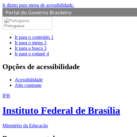
Ir direto para menu de acessibilidade.
Portal do Governo Brasileiro
Portuguese
Ir para o conteúdo
1
Ir para o menu
2
Ir para a busca
3
Ir para o rodapé
4
Opções de acessibilidade
Acessibilidade
Alto contraste
IFB
Instituto Federal de Brasília
Ministério da Educação