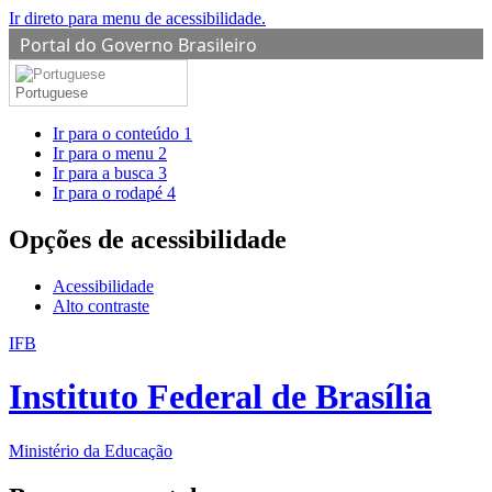
Ir direto para menu de acessibilidade.
Portal do Governo Brasileiro
Portuguese
Ir para o conteúdo
1
Ir para o menu
2
Ir para a busca
3
Ir para o rodapé
4
Opções de acessibilidade
Acessibilidade
Alto contraste
IFB
Instituto Federal de Brasília
Ministério da Educação