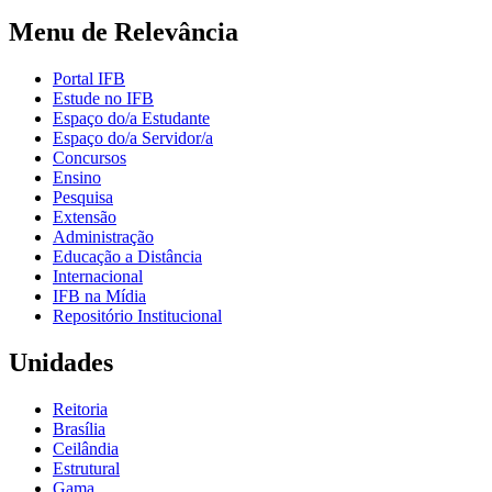
Menu de Relevância
Portal IFB
Estude no IFB
Espaço do/a Estudante
Espaço do/a Servidor/a
Concursos
Ensino
Pesquisa
Extensão
Administração
Educação a Distância
Internacional
IFB na Mídia
Repositório Institucional
Unidades
Reitoria
Brasília
Ceilândia
Estrutural
Gama