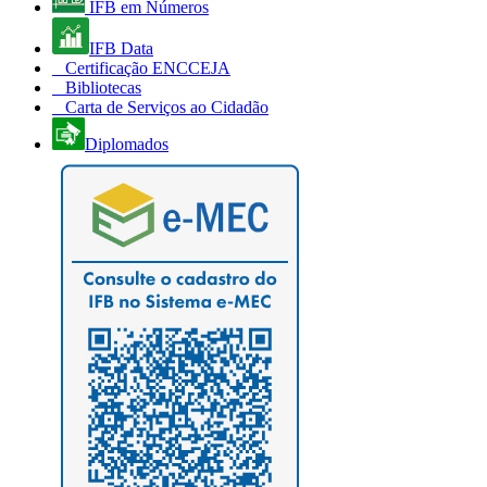
IFB em Números
IFB Data
Certificação ENCCEJA
Bibliotecas
Carta de Serviços ao Cidadão
Diplomados