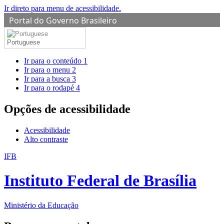
Ir direto para menu de acessibilidade.
Portal do Governo Brasileiro
Portuguese
Ir para o conteúdo
1
Ir para o menu
2
Ir para a busca
3
Ir para o rodapé
4
Opções de acessibilidade
Acessibilidade
Alto contraste
IFB
Instituto Federal de Brasília
Ministério da Educação