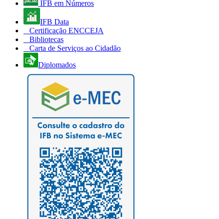
IFB em Números
IFB Data
Certificação ENCCEJA
Bibliotecas
Carta de Serviços ao Cidadão
Diplomados