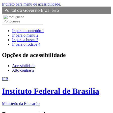
Ir direto para menu de acessibilidade.
Portal do Governo Brasileiro
Portuguese
Ir para o conteúdo
1
Ir para o menu
2
Ir para a busca
3
Ir para o rodapé
4
Opções de acessibilidade
Acessibilidade
Alto contraste
IFB
Instituto Federal de Brasília
Ministério da Educação