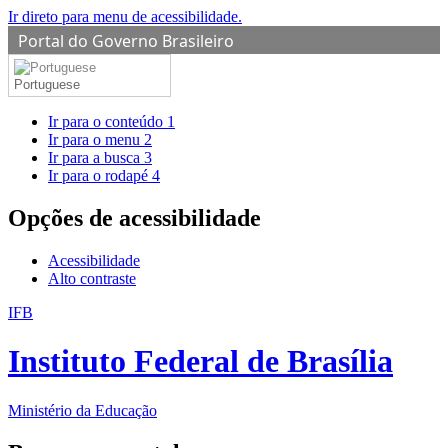
Ir direto para menu de acessibilidade.
Portal do Governo Brasileiro
Portuguese
Ir para o conteúdo
1
Ir para o menu
2
Ir para a busca
3
Ir para o rodapé
4
Opções de acessibilidade
Acessibilidade
Alto contraste
IFB
Instituto Federal de Brasília
Ministério da Educação