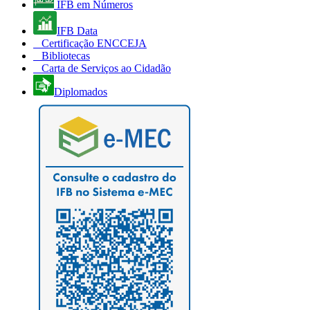
IFB em Números
IFB Data
Certificação ENCCEJA
Bibliotecas
Carta de Serviços ao Cidadão
Diplomados