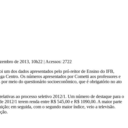
Dezembro de 2013, 10h22
|
Acessos: 2722
oi um dos dados apresentados pelo pró-reitor de Ensino do IFB,
ga Centro. Os números apresentados por Cometti aos professores e
es por meio do questionário socioeconômico, que é obrigatório no ato
 relativas ao processo seletivo 2012/1. Um número de destaque para o
 de 2012/1 terem renda entre R$ 545,00 e R$ 1090,00. A maior parte
tuição; em seguida, com o segundo maior índice, veio a televisão.
eção.