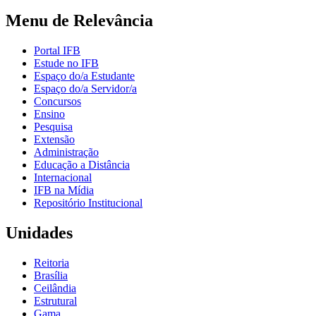
Menu de Relevância
Portal IFB
Estude no IFB
Espaço do/a Estudante
Espaço do/a Servidor/a
Concursos
Ensino
Pesquisa
Extensão
Administração
Educação a Distância
Internacional
IFB na Mídia
Repositório Institucional
Unidades
Reitoria
Brasília
Ceilândia
Estrutural
Gama