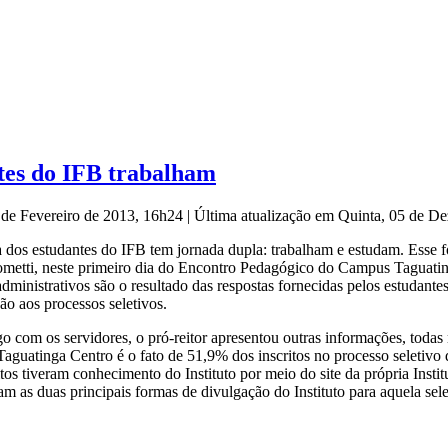
tes do IFB trabalham
1 de Fevereiro de 2013, 16h24
|
Última atualização em Quinta, 05 de 
 dos estudantes do IFB tem jornada dupla: trabalham e estudam. Esse f
metti, neste primeiro dia do Encontro Pedagógico do Campus Taguatin
administrativos são o resultado das respostas fornecidas pelos estudant
ção aos processos seletivos.
o com os servidores, o pró-reitor apresentou outras informações, todas
guatinga Centro é o fato de 51,9% dos inscritos no processo seletivo
itos tiveram conhecimento do Instituto por meio do site da própria Insti
am as duas principais formas de divulgação do Instituto para aquela sel