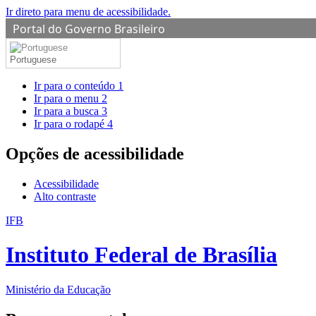
Ir direto para menu de acessibilidade.
Portal do Governo Brasileiro
Portuguese
Ir para o conteúdo
1
Ir para o menu
2
Ir para a busca
3
Ir para o rodapé
4
Opções de acessibilidade
Acessibilidade
Alto contraste
IFB
Instituto Federal de Brasília
Ministério da Educação