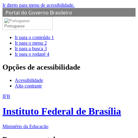
Ir direto para menu de acessibilidade.
Portal do Governo Brasileiro
Portuguese
Ir para o conteúdo
1
Ir para o menu
2
Ir para a busca
3
Ir para o rodapé
4
Opções de acessibilidade
Acessibilidade
Alto contraste
IFB
Instituto Federal de Brasília
Ministério da Educação