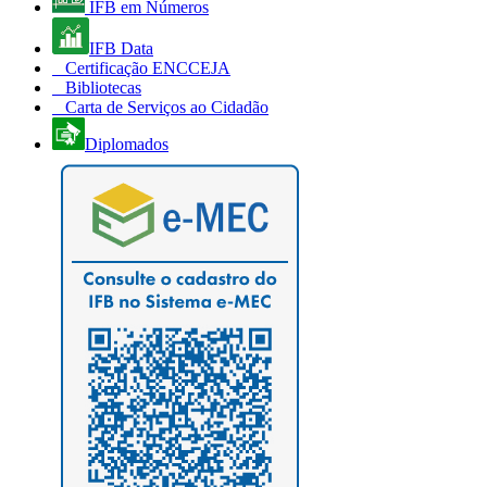
IFB em Números
IFB Data
Certificação ENCCEJA
Bibliotecas
Carta de Serviços ao Cidadão
Diplomados