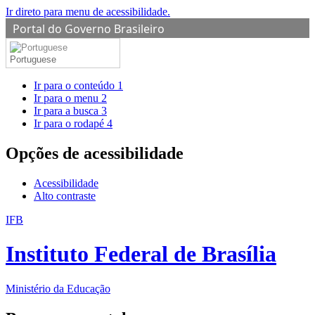
Ir direto para menu de acessibilidade.
Portal do Governo Brasileiro
Portuguese
Ir para o conteúdo
1
Ir para o menu
2
Ir para a busca
3
Ir para o rodapé
4
Opções de acessibilidade
Acessibilidade
Alto contraste
IFB
Instituto Federal de Brasília
Ministério da Educação