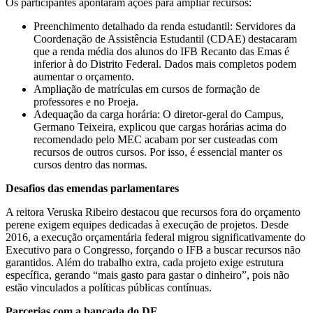
Os participantes apontaram ações para ampliar recursos:
Preenchimento detalhado da renda estudantil: Servidores da
Coordenação de Assistência Estudantil (CDAE) destacaram
que a renda média dos alunos do IFB Recanto das Emas é
inferior à do Distrito Federal. Dados mais completos podem
aumentar o orçamento.
Ampliação de matrículas em cursos de formação de
professores e no Proeja.
Adequação da carga horária: O diretor-geral do Campus,
Germano Teixeira, explicou que cargas horárias acima do
recomendado pelo MEC acabam por ser custeadas com
recursos de outros cursos. Por isso, é essencial manter os
cursos dentro das normas.
Desafios das emendas parlamentares
A reitora Veruska Ribeiro destacou que recursos fora do orçamento
perene exigem equipes dedicadas à execução de projetos. Desde
2016, a execução orçamentária federal migrou significativamente do
Executivo para o Congresso, forçando o IFB a buscar recursos não
garantidos. Além do trabalho extra, cada projeto exige estrutura
específica, gerando “mais gasto para gastar o dinheiro”, pois não
estão vinculados a políticas públicas contínuas.
Parcerias com a bancada do DF