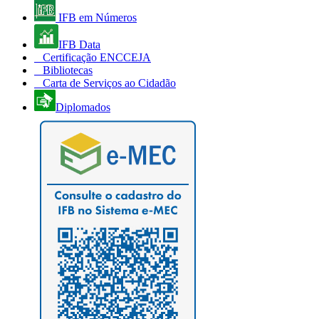
IFB em Números
IFB Data
Certificação ENCCEJA
Bibliotecas
Carta de Serviços ao Cidadão
Diplomados