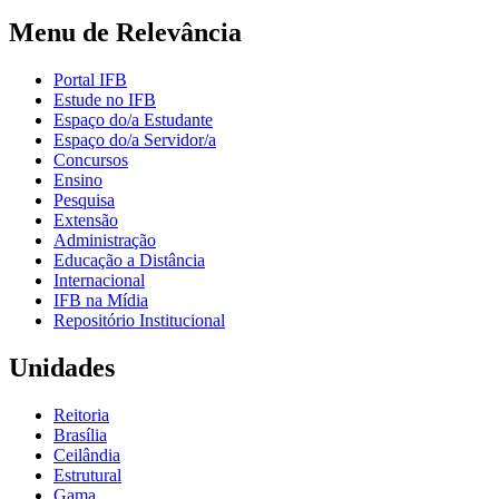
Menu de Relevância
Portal IFB
Estude no IFB
Espaço do/a Estudante
Espaço do/a Servidor/a
Concursos
Ensino
Pesquisa
Extensão
Administração
Educação a Distância
Internacional
IFB na Mídia
Repositório Institucional
Unidades
Reitoria
Brasília
Ceilândia
Estrutural
Gama