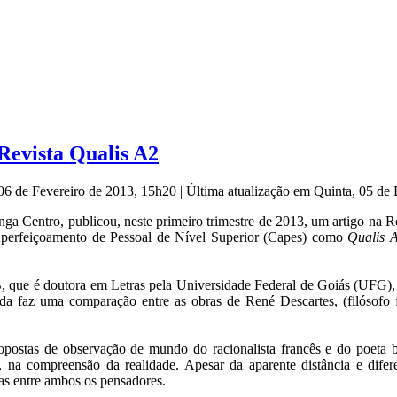
Revista Qualis A2
 06 de Fevereiro de 2013, 15h20
|
Última atualização em Quinta, 05 d
ga Centro, publicou, neste primeiro trimestre de 2013, um artigo na R
 Aperfeiçoamento de Pessoal de Nível Superior (Capes) como
Qualis 
, que é doutora em Letras pela Universidade Federal de Goiás (UFG), t
nda faz uma comparação entre as obras de René Descartes, (filósof
ropostas de observação de mundo do racionalista francês e do poeta b
s, na compreensão da realidade. Apesar da aparente distância e dife
as entre ambos os pensadores.