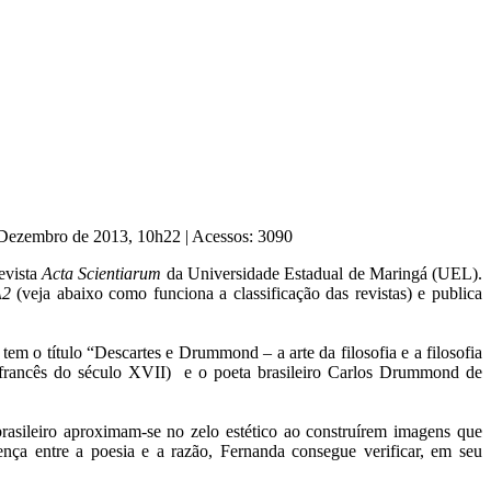
e Dezembro de 2013, 10h22
|
Acessos: 3090
evista
Acta Scientiarum
da Universidade Estadual de Maringá (UEL).
A2
(veja abaixo como funciona a classificação das revistas) e publica
em o título “Descartes e Drummond – a arte da filosofia e a filosofia
o francês do século XVII) e o poeta brasileiro Carlos Drummond de
rasileiro aproximam-se no zelo estético ao construírem imagens que
rença entre a poesia e a razão, Fernanda consegue verificar, em seu