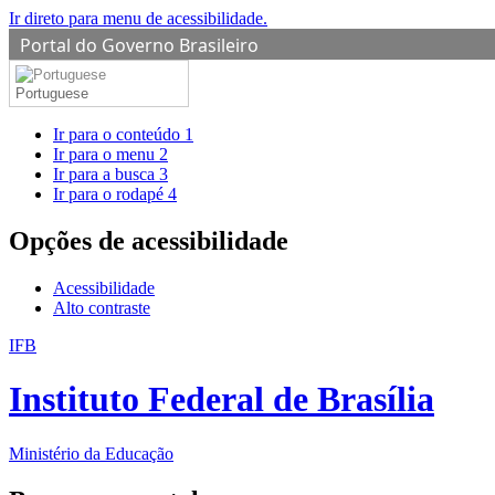
Ir direto para menu de acessibilidade.
Portal do Governo Brasileiro
Portuguese
Ir para o conteúdo
1
Ir para o menu
2
Ir para a busca
3
Ir para o rodapé
4
Opções de acessibilidade
Acessibilidade
Alto contraste
IFB
Instituto Federal de Brasília
Ministério da Educação