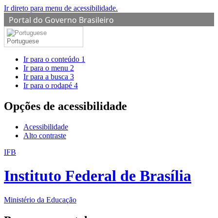
Ir direto para menu de acessibilidade.
Portal do Governo Brasileiro
Portuguese
Ir para o conteúdo
1
Ir para o menu
2
Ir para a busca
3
Ir para o rodapé
4
Opções de acessibilidade
Acessibilidade
Alto contraste
IFB
Instituto Federal de Brasília
Ministério da Educação