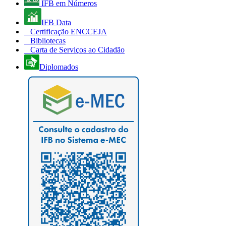
IFB em Números
IFB Data
Certificação ENCCEJA
Bibliotecas
Carta de Serviços ao Cidadão
Diplomados