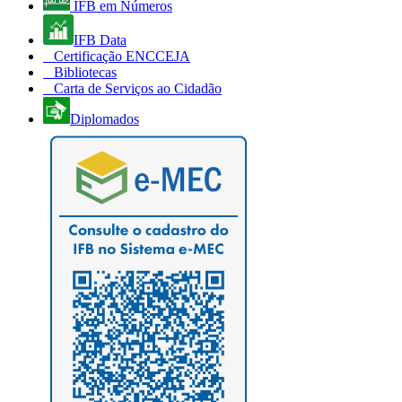
IFB em Números
IFB Data
Certificação ENCCEJA
Bibliotecas
Carta de Serviços ao Cidadão
Diplomados