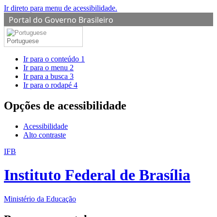
Ir direto para menu de acessibilidade.
Portal do Governo Brasileiro
Portuguese
Ir para o conteúdo
1
Ir para o menu
2
Ir para a busca
3
Ir para o rodapé
4
Opções de acessibilidade
Acessibilidade
Alto contraste
IFB
Instituto Federal de Brasília
Ministério da Educação