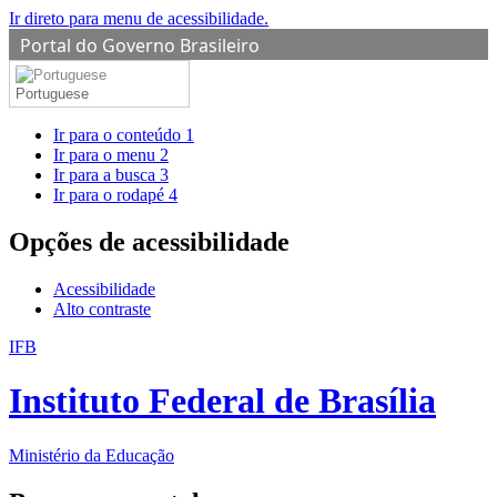
Ir direto para menu de acessibilidade.
Portal do Governo Brasileiro
Portuguese
Ir para o conteúdo
1
Ir para o menu
2
Ir para a busca
3
Ir para o rodapé
4
Opções de acessibilidade
Acessibilidade
Alto contraste
IFB
Instituto Federal de Brasília
Ministério da Educação