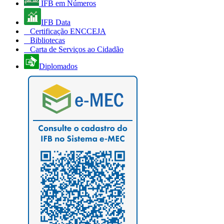
IFB em Números
IFB Data
Certificação ENCCEJA
Bibliotecas
Carta de Serviços ao Cidadão
Diplomados