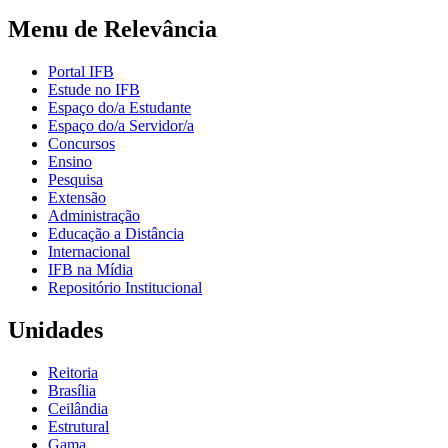
Menu de Relevância
Portal IFB
Estude no IFB
Espaço do/a Estudante
Espaço do/a Servidor/a
Concursos
Ensino
Pesquisa
Extensão
Administração
Educação a Distância
Internacional
IFB na Mídia
Repositório Institucional
Unidades
Reitoria
Brasília
Ceilândia
Estrutural
Gama