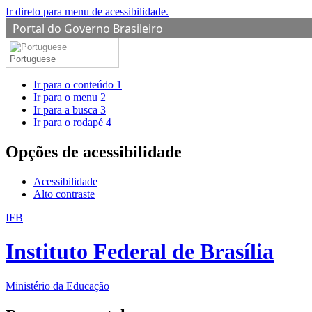
Ir direto para menu de acessibilidade.
Portal do Governo Brasileiro
Portuguese
Ir para o conteúdo
1
Ir para o menu
2
Ir para a busca
3
Ir para o rodapé
4
Opções de acessibilidade
Acessibilidade
Alto contraste
IFB
Instituto Federal de Brasília
Ministério da Educação