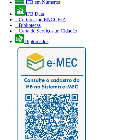
IFB em Números
IFB Data
Certificação ENCCEJA
Bibliotecas
Carta de Serviços ao Cidadão
Diplomados