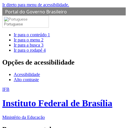
Ir direto para menu de acessibilidade.
Portal do Governo Brasileiro
Portuguese
Ir para o conteúdo
1
Ir para o menu
2
Ir para a busca
3
Ir para o rodapé
4
Opções de acessibilidade
Acessibilidade
Alto contraste
IFB
Instituto Federal de Brasília
Ministério da Educação