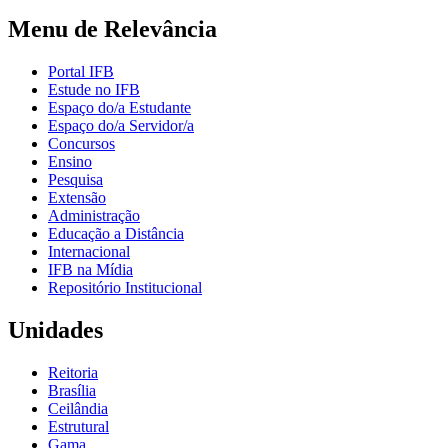
Menu de Relevância
Portal IFB
Estude no IFB
Espaço do/a Estudante
Espaço do/a Servidor/a
Concursos
Ensino
Pesquisa
Extensão
Administração
Educação a Distância
Internacional
IFB na Mídia
Repositório Institucional
Unidades
Reitoria
Brasília
Ceilândia
Estrutural
Gama