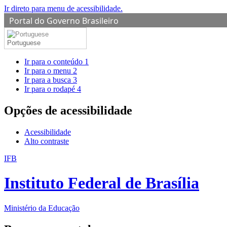
Ir direto para menu de acessibilidade.
Portal do Governo Brasileiro
Portuguese
Ir para o conteúdo
1
Ir para o menu
2
Ir para a busca
3
Ir para o rodapé
4
Opções de acessibilidade
Acessibilidade
Alto contraste
IFB
Instituto Federal de Brasília
Ministério da Educação