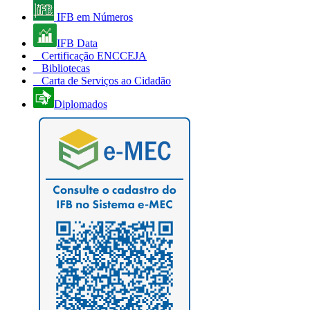
IFB em Números
IFB Data
Certificação ENCCEJA
Bibliotecas
Carta de Serviços ao Cidadão
Diplomados