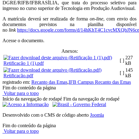
DGRE/RIFB/IFBRASÍLIA, que trata do processo seletivo para
ingresso no curso superior de Tecnologia em Produção Audiovisual.
A matrícula deverá ser realizada de forma
on-line
, com envio dos
documentos previstos na planilha disponível
no
link
https://docs.google.com/forms/d/14hKhT4C1cvcMXQbJN6
Acesse o documento.
Anexos:
227
[ ]
Retificação 1 (1).pdf
kB
145
[ ]
Retificação.pdf
kB
registrado em:
Recanto das Emas
,
IFB Campus Recanto das Emas
Fim do conteúdo da página
Voltar para o topo
Início da navegação de rodapé
Fim da navegação de rodapé
Desenvolvido com o CMS de código aberto
Joomla
Fim do conteúdo da página
Voltar para o topo