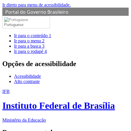
Ir direto para menu de acessibilidade.
Portal do Governo Brasileiro
Portuguese
Ir para o conteúdo
1
Ir para o menu
2
Ir para a busca
3
Ir para o rodapé
4
Opções de acessibilidade
Acessibilidade
Alto contraste
IFB
Instituto Federal de Brasília
Ministério da Educação