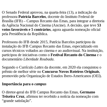
O Senado Federal aprovou, na quarta-feira (13), a indicação da
professora
Patrícia Barcelos
, docente do Instituto Federal de
Brasília (IFB) – Campus Recanto das Emas, para integrar a diretoria
da Agência Nacional do Cinema (Ancine). A decisão, que teve
53
votos favoráveis e 5 contrários
, agora aguarda nomeação oficial
pela Presidência da República.
Professora do IFB desde 2015, Patrícia Barcelos participou da
instalação do IFB Campus
Recanto das Emas, especializado em
cursos técnicos voltados ao cinema e ao audiovisual. Na instituição,
participou de iniciativas como o
Festival Recanto do Cinema
e o
documentário
Liberdade Roubada
.
Segundo o Currículo
Lattes
da docente, em 2020 ela conquistou o
prêmio de melhor série no
Concurso Novos Roteiros Originais
,
promovido pela Organização de Estados Ibero-Americanos (OEI).
Importância para o
campus
O diretor-geral do IFB Campus Recanto das Emas,
Germano
Teixeira Cruz
, afirmou ter recebido a notícia da nomeação com
“grande satisfação”.