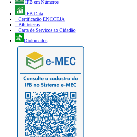
IFB em Números
IFB Data
Certificação ENCCEJA
Bibliotecas
Carta de Serviços ao Cidadão
Diplomados