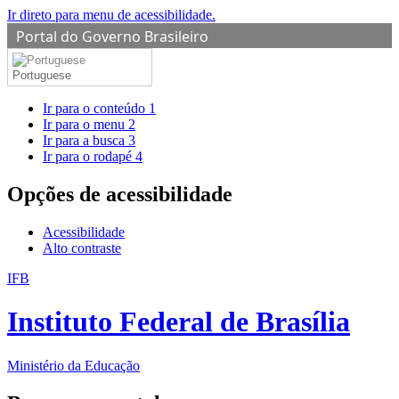
Ir direto para menu de acessibilidade.
Portal do Governo Brasileiro
Portuguese
Ir para o conteúdo
1
Ir para o menu
2
Ir para a busca
3
Ir para o rodapé
4
Opções de acessibilidade
Acessibilidade
Alto contraste
IFB
Instituto Federal de Brasília
Ministério da Educação