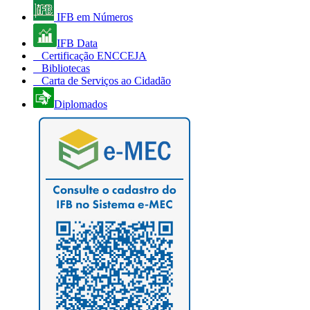
IFB em Números
IFB Data
Certificação ENCCEJA
Bibliotecas
Carta de Serviços ao Cidadão
Diplomados