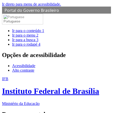
Ir direto para menu de acessibilidade.
Portal do Governo Brasileiro
Portuguese
Ir para o conteúdo
1
Ir para o menu
2
Ir para a busca
3
Ir para o rodapé
4
Opções de acessibilidade
Acessibilidade
Alto contraste
IFB
Instituto Federal de Brasília
Ministério da Educação