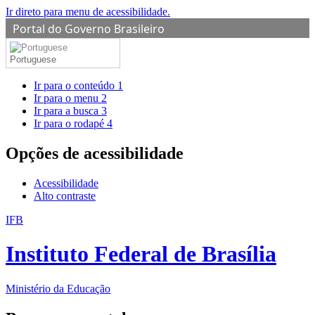
Ir direto para menu de acessibilidade.
Portal do Governo Brasileiro
Portuguese
Ir para o conteúdo
1
Ir para o menu
2
Ir para a busca
3
Ir para o rodapé
4
Opções de acessibilidade
Acessibilidade
Alto contraste
IFB
Instituto Federal de Brasília
Ministério da Educação