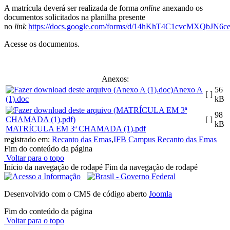
A matrícula deverá ser realizada de forma
online
anexando os
documentos solicitados na planilha presente
no
link
https://docs.google.com/forms/d/14hKhT4C1cvcMXQbJN6
Acesse os documentos.
Anexos:
Anexo A
56
[ ]
(1).doc
kB
98
[ ]
kB
MATRÍCULA EM 3ª CHAMADA (1).pdf
registrado em:
Recanto das Emas
,
IFB Campus Recanto das Emas
Fim do conteúdo da página
Voltar para o topo
Início da navegação de rodapé
Fim da navegação de rodapé
Desenvolvido com o CMS de código aberto
Joomla
Fim do conteúdo da página
Voltar para o topo