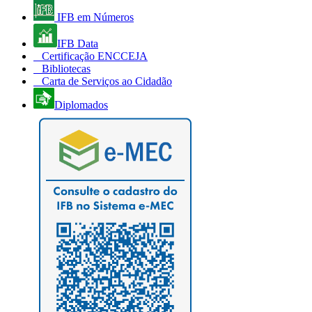
IFB em Números
IFB Data
Certificação ENCCEJA
Bibliotecas
Carta de Serviços ao Cidadão
Diplomados