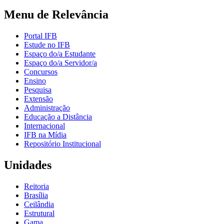
Menu de Relevância
Portal IFB
Estude no IFB
Espaço do/a Estudante
Espaço do/a Servidor/a
Concursos
Ensino
Pesquisa
Extensão
Administração
Educação a Distância
Internacional
IFB na Mídia
Repositório Institucional
Unidades
Reitoria
Brasília
Ceilândia
Estrutural
Gama