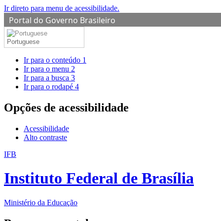
Ir direto para menu de acessibilidade.
Portal do Governo Brasileiro
Portuguese
Ir para o conteúdo
1
Ir para o menu
2
Ir para a busca
3
Ir para o rodapé
4
Opções de acessibilidade
Acessibilidade
Alto contraste
IFB
Instituto Federal de Brasília
Ministério da Educação