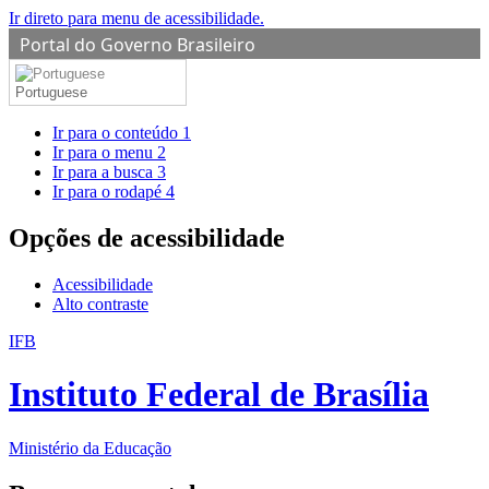
Ir direto para menu de acessibilidade.
Portal do Governo Brasileiro
Portuguese
Ir para o conteúdo
1
Ir para o menu
2
Ir para a busca
3
Ir para o rodapé
4
Opções de acessibilidade
Acessibilidade
Alto contraste
IFB
Instituto Federal de Brasília
Ministério da Educação