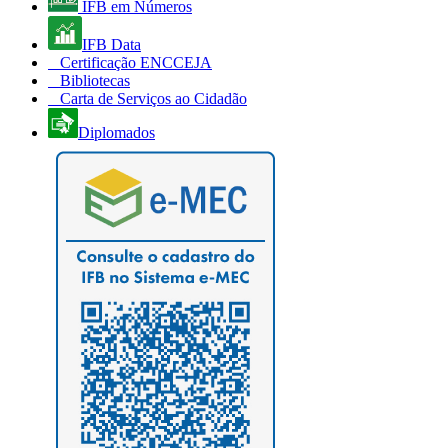
IFB em Números
IFB Data
Certificação ENCCEJA
Bibliotecas
Carta de Serviços ao Cidadão
Diplomados