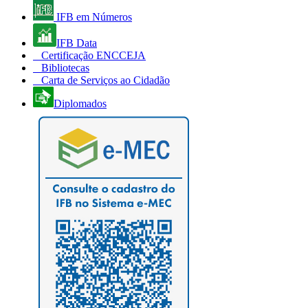
IFB em Números
IFB Data
Certificação ENCCEJA
Bibliotecas
Carta de Serviços ao Cidadão
Diplomados