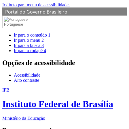
Ir direto para menu de acessibilidade.
Portal do Governo Brasileiro
Portuguese
Ir para o conteúdo
1
Ir para o menu
2
Ir para a busca
3
Ir para o rodapé
4
Opções de acessibilidade
Acessibilidade
Alto contraste
IFB
Instituto Federal de Brasília
Ministério da Educação