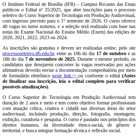
O Instituto Federal de Brasília (IFB) –
Campus
Recanto das Emas
publicou o Edital nº 35/2025, que abre inscrições para o processo
seletivo do Curso Superior de Tecnologia em Produção Audiovisual,
com ingresso previsto para o 1º semestre de 2026. O curso oferece
40 vagas no turno noturno, e a seleção será realizada com base nas
notas do Exame Nacional do Ensino Médio (Enem) das edições de
2020, 2021, 2022, 2023 ou 2024.
As inscrições são gratuitas e devem ser realizadas
online
, pelo site
processoseletivo.ifb.edu.br
, entre as 10h do dia
17 de outubro
e as
18h do dia
7 de novembro de 2025.
Durante o mesmo período, os
candidatos que desejarem concorrer às vagas reservadas por ações
afirmativas deverão enviar a documentação comprobatória por meio
de formulário eletrônico
neste link>>
ou conforme o edital
(Antes
de finalizar sua inscrição, leia o edital completo para verificar
possíveis atualizações)
.
O Curso Superior de Tecnologia em Produção Audiovisual tem
duração de 2 anos e meio e tem como objetivo formar profissionais
com atuação crítica, criativa e cidadã nas diversas áreas do setor
audiovisual, incluindo produção, direção, fotografia, montagem,
exibição, curadoria e pesquisa. O curso é pautado nos princípios dos
direitos humanos, da diversidade étnico-racial
,
de gênero e
territorial, e busca integrar formação técnica e reflexão social.