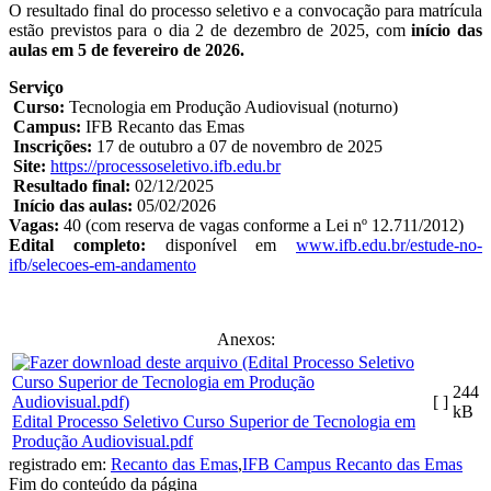
O resultado final do processo seletivo e a convocação para matrícula
estão previstos para o dia 2 de dezembro de 2025, com
início das
aulas em 5 de fevereiro de 2026.
Serviço
Curso:
Tecnologia em Produção Audiovisual (noturno)
Campus:
IFB Recanto das Emas
Inscrições:
17 de outubro a 07 de novembro de 2025
Site:
https://processoseletivo.ifb.edu.br
Resultado final:
02/12/2025
Início das aulas:
05/02/2026
Vagas:
40 (com reserva de vagas conforme a Lei nº 12.711/2012)
Edital completo:
disponível em
www.ifb.edu.br/estude-no-
ifb/selecoes-em-andamento
Anexos:
244
[ ]
kB
Edital Processo Seletivo Curso Superior de Tecnologia em
Produção Audiovisual.pdf
registrado em:
Recanto das Emas
,
IFB Campus Recanto das Emas
Fim do conteúdo da página