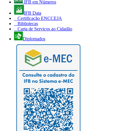
IFB em Números
IFB Data
Certificação ENCCEJA
Bibliotecas
Carta de Serviços ao Cidadão
Diplomados