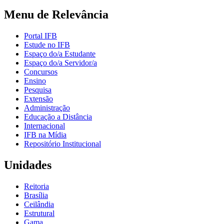
Menu de Relevância
Portal IFB
Estude no IFB
Espaço do/a Estudante
Espaço do/a Servidor/a
Concursos
Ensino
Pesquisa
Extensão
Administração
Educação a Distância
Internacional
IFB na Mídia
Repositório Institucional
Unidades
Reitoria
Brasília
Ceilândia
Estrutural
Gama