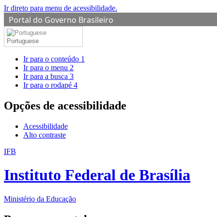
Ir direto para menu de acessibilidade.
Portal do Governo Brasileiro
Portuguese
Ir para o conteúdo
1
Ir para o menu
2
Ir para a busca
3
Ir para o rodapé
4
Opções de acessibilidade
Acessibilidade
Alto contraste
IFB
Instituto Federal de Brasília
Ministério da Educação