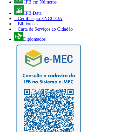
IFB em Números
IFB Data
Certificação ENCCEJA
Bibliotecas
Carta de Serviços ao Cidadão
Diplomados