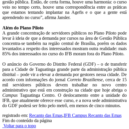
gestão pública. Então, de certa forma, houve uma harmonia: o curso
veio no tempo certo, houve uma correspondência entre as práticas
que estamos tentando implantar na Agefis e o que a gente está
aprendendo no curso”, afirma Jansler.
Além do Plano Piloto
A grande concentração de servidores públicos no Plano Piloto pode
levar à ideia de que a demanda por cursos na área de Gestão Pública
concentra-se também na região central de Brasília, porém os dados
levantados a respeito dos interessados mostram outra realidade: mais
85% dos interessados no curso do IFB moram fora do Plano Piloto.
O anúncio do Governo do Distrito Federal (GDF) – o de transferir
para a Cidade de Taguatinga grande parte da administração pública
distrital – pode vir a elevar a demanda por gestores nessa cidade. De
acordo com informações do jornal
Correio Braziliense
, cerca de 15
mil servidores públicos devem trabalhar no novo centro
administrativo que está em construção na cidade que hoje abriga o
Campus
Taguatinga Centro. O deslocamento entre a unidade do
IFB, que atualmente oferece esse curso, e a nova sede administrativa
do GDF poderá ser feito pelo metrô, em menos de cinco minutos.
registrado em:
Recanto das Emas
,
IFB Campus Recanto das Emas
Fim do conteúdo da página
Voltar para o topo