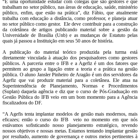
“É uma oportunidade estudar com colegas que são gestores e que
trabalham no setor público, nas áreas de educação, saúde, ministério
público, enfim, que estão na prática”, diz Fábio, que atualmente
trabalha com educação a distância, como professor, e planeja atuar
no setor público como gestor. Ele deve contribuir para a construção
da coletânea de artigos publicando material sobre a gestão da
Universidade de Brasília (Unb) e as mudanças de Estatuto pelas
quais já passou a Instituição em seus 50 anos de história.
A publicação do material teórico produzida pela turma está
diretamente vinculada à atuação dos pesquisadores como gestores
públicos. A parceria entre o IFB e a Agefiz é um dos fatores que
permitem ao grupo a ligação entre a teoria e a prática na gestão
pública. O aluno Jansler Pinheiro de Aragão é um dos servidores da
Agefiz que vai produzir material para a coletânea. Ele atua na
Superintendência de Planejamento, Normas e Procedimentos
(Suplan) daquela agência e diz que o curso de Pós-Graduação em
Gestão Pública do IFB veio em um bom momento para a Agência
fiscalizadora do DF.
“A Agefis tenta implantar modelos de gestão mais modernos, mais
eficazes; então o curso do IFB veio no momento em que nós
estávamos sofisticando nosso planejamento estratégico, revendo
nossos objetivos e nossas metas. Estamos tentando implantar gestão
por resultado, aumento de governança e outros meios pertinentes à