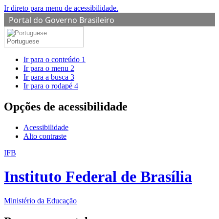
Ir direto para menu de acessibilidade.
Portal do Governo Brasileiro
Portuguese
Ir para o conteúdo
1
Ir para o menu
2
Ir para a busca
3
Ir para o rodapé
4
Opções de acessibilidade
Acessibilidade
Alto contraste
IFB
Instituto Federal de Brasília
Ministério da Educação