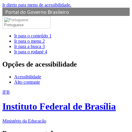
Ir direto para menu de acessibilidade.
Portal do Governo Brasileiro
Portuguese
Ir para o conteúdo
1
Ir para o menu
2
Ir para a busca
3
Ir para o rodapé
4
Opções de acessibilidade
Acessibilidade
Alto contraste
IFB
Instituto Federal de Brasília
Ministério da Educação