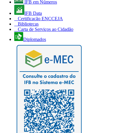
IFB em Números
IFB Data
Certificação ENCCEJA
Bibliotecas
Carta de Serviços ao Cidadão
Diplomados