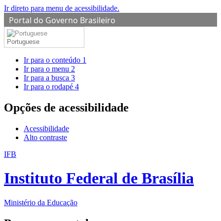
Ir direto para menu de acessibilidade.
Portal do Governo Brasileiro
Portuguese
Ir para o conteúdo
1
Ir para o menu
2
Ir para a busca
3
Ir para o rodapé
4
Opções de acessibilidade
Acessibilidade
Alto contraste
IFB
Instituto Federal de Brasília
Ministério da Educação