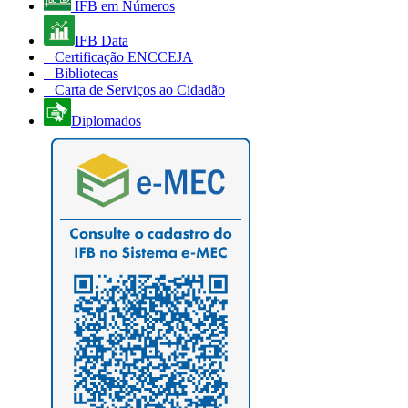
IFB em Números
IFB Data
Certificação ENCCEJA
Bibliotecas
Carta de Serviços ao Cidadão
Diplomados