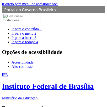
Ir direto para menu de acessibilidade.
Portal do Governo Brasileiro
Portuguese
Ir para o conteúdo
1
Ir para o menu
2
Ir para a busca
3
Ir para o rodapé
4
Opções de acessibilidade
Acessibilidade
Alto contraste
IFB
Instituto Federal de Brasília
Ministério da Educação