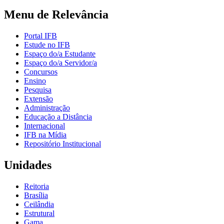
Menu de Relevância
Portal IFB
Estude no IFB
Espaço do/a Estudante
Espaço do/a Servidor/a
Concursos
Ensino
Pesquisa
Extensão
Administração
Educação a Distância
Internacional
IFB na Mídia
Repositório Institucional
Unidades
Reitoria
Brasília
Ceilândia
Estrutural
Gama