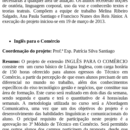
necessárias a qualquer área de atuação. Os alunos receberão noções
de oratória, linguagem corporal, uso da voz e conhecerão textos e
teorias teatrais. Compõem a equipe de trabalho Melina Ribeiro
Salgado, Ana Paula Santiago e Francisco Nunes dos Reis Júnior. A
execução do projeto iniciou-se em 19 de março de 2013.
Inglês para o Comércio
Coordenação do projeto:
Prof.ª Esp. Patrícia Silva Santiago
Resumo:
O projeto de extensão INGLÊS PARA O COMÉRCIO
consiste em um curso básico de Língua Inglesa, com carga horária
de 150 horas oferecido para alunos egressos do Técnico em
Comércio, a partir da percepção de que esses alunos precisam de um
diferencial no mundo no trabalho, além dos conhecimentos
específicos do eixo tecnológico gestão e negócios, que constitue sua
área de formação. Este curso será realizado em dois dias da semana,
sendo segunda e quarta e terá o quantitativo de 4 horas/aulas
semanais. A metodologia utilizada no curso será a Abordagem
Comunicativa, uma vez que um dos objetivos do projeto é o
desenvolvimento das habilidades linguísticas e comunicacionais do
aluno. O pricipal requisito de participação neste projeto é a
aprovação no 3º Módulo de Técnico em Comércio. Será permitido
que outros alunos dos campus participem da proposta, desde que