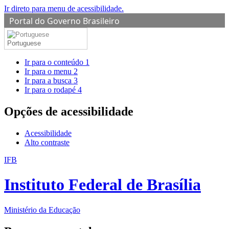
Ir direto para menu de acessibilidade.
Portal do Governo Brasileiro
Portuguese
Ir para o conteúdo
1
Ir para o menu
2
Ir para a busca
3
Ir para o rodapé
4
Opções de acessibilidade
Acessibilidade
Alto contraste
IFB
Instituto Federal de Brasília
Ministério da Educação