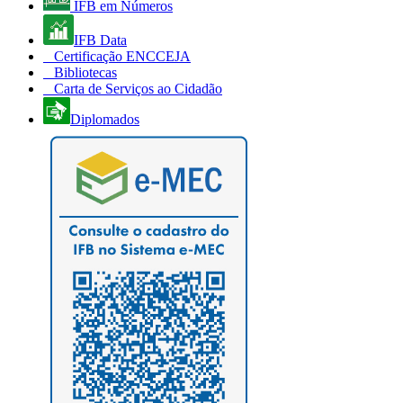
IFB em Números
IFB Data
Certificação ENCCEJA
Bibliotecas
Carta de Serviços ao Cidadão
Diplomados