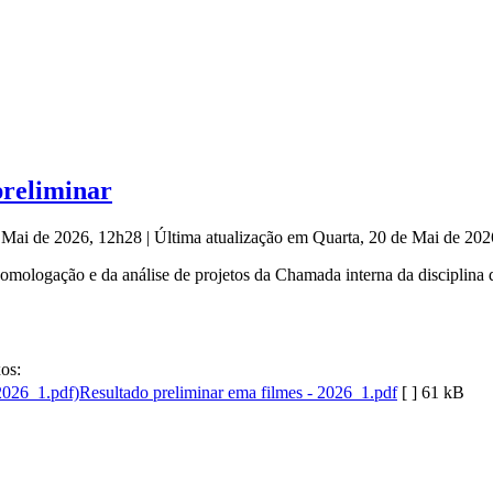
preliminar
e Mai de 2026, 12h28
|
Última atualização em Quarta, 20 de Mai de 20
mologação e da análise de projetos da Chamada interna da disciplina
os:
Resultado preliminar ema filmes - 2026_1.pdf
[ ]
61 kB