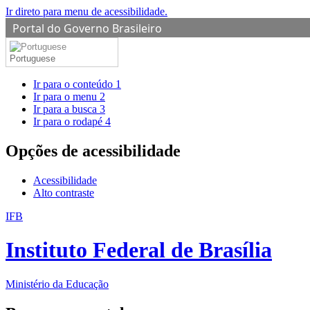
Ir direto para menu de acessibilidade.
Portal do Governo Brasileiro
Portuguese
Ir para o conteúdo
1
Ir para o menu
2
Ir para a busca
3
Ir para o rodapé
4
Opções de acessibilidade
Acessibilidade
Alto contraste
IFB
Instituto Federal de Brasília
Ministério da Educação