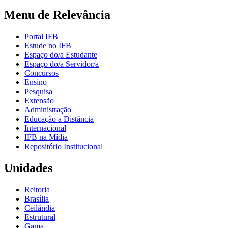
Menu de Relevância
Portal IFB
Estude no IFB
Espaço do/a Estudante
Espaço do/a Servidor/a
Concursos
Ensino
Pesquisa
Extensão
Administração
Educação a Distância
Internacional
IFB na Mídia
Repositório Institucional
Unidades
Reitoria
Brasília
Ceilândia
Estrutural
Gama