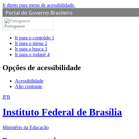
Ir direto para menu de acessibilidade.
Portal do Governo Brasileiro
Portuguese
Ir para o conteúdo
1
Ir para o menu
2
Ir para a busca
3
Ir para o rodapé
4
Opções de acessibilidade
Acessibilidade
Alto contraste
IFB
Instituto Federal de Brasília
Ministério da Educação