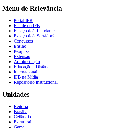
Menu de Relevância
Portal IFB
Estude no IFB
Espaço do/a Estudante
Espaço do/a Servidor/a
Concursos
Ensino
Pesquisa
Extensão
Administração
Educação a Distância
Internacional
IFB na Mídia
Repositório Institucional
Unidades
Reitoria
Brasília
Ceilândia
Estrutural
Gama