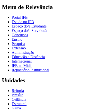
Menu de Relevância
Portal IFB
Estude no IFB
Espaço do/a Estudante
Espaço do/a Servidor/a
Concursos
Ensino
Pesquisa
Extensão
Administração
Educação a Distância
Internacional
IFB na Mídia
Repositório Institucional
Unidades
Reitoria
Brasília
Ceilândia
Estrutural
Gama