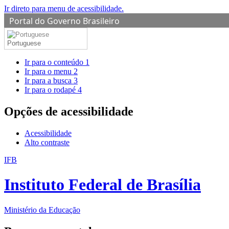
Ir direto para menu de acessibilidade.
Portal do Governo Brasileiro
Portuguese
Ir para o conteúdo
1
Ir para o menu
2
Ir para a busca
3
Ir para o rodapé
4
Opções de acessibilidade
Acessibilidade
Alto contraste
IFB
Instituto Federal de Brasília
Ministério da Educação