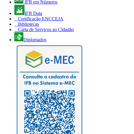
IFB em Números
IFB Data
Certificação ENCCEJA
Bibliotecas
Carta de Serviços ao Cidadão
Diplomados