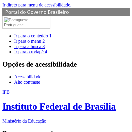
Ir direto para menu de acessibilidade.
Portal do Governo Brasileiro
Portuguese
Ir para o conteúdo
1
Ir para o menu
2
Ir para a busca
3
Ir para o rodapé
4
Opções de acessibilidade
Acessibilidade
Alto contraste
IFB
Instituto Federal de Brasília
Ministério da Educação