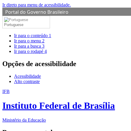
Ir direto para menu de acessibilidade.
Portal do Governo Brasileiro
Portuguese
Ir para o conteúdo
1
Ir para o menu
2
Ir para a busca
3
Ir para o rodapé
4
Opções de acessibilidade
Acessibilidade
Alto contraste
IFB
Instituto Federal de Brasília
Ministério da Educação