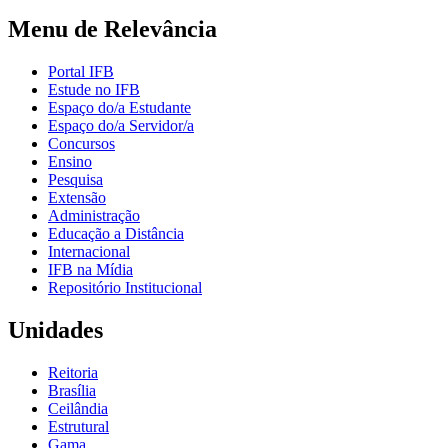
Menu de Relevância
Portal IFB
Estude no IFB
Espaço do/a Estudante
Espaço do/a Servidor/a
Concursos
Ensino
Pesquisa
Extensão
Administração
Educação a Distância
Internacional
IFB na Mídia
Repositório Institucional
Unidades
Reitoria
Brasília
Ceilândia
Estrutural
Gama