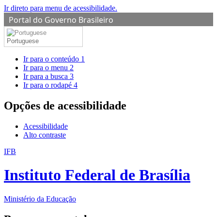
Ir direto para menu de acessibilidade.
Portal do Governo Brasileiro
Portuguese
Ir para o conteúdo
1
Ir para o menu
2
Ir para a busca
3
Ir para o rodapé
4
Opções de acessibilidade
Acessibilidade
Alto contraste
IFB
Instituto Federal de Brasília
Ministério da Educação