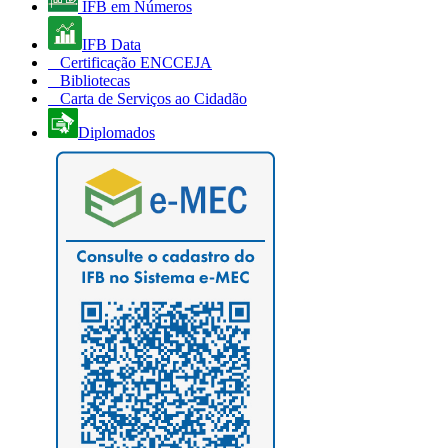
IFB em Números
IFB Data
Certificação ENCCEJA
Bibliotecas
Carta de Serviços ao Cidadão
Diplomados